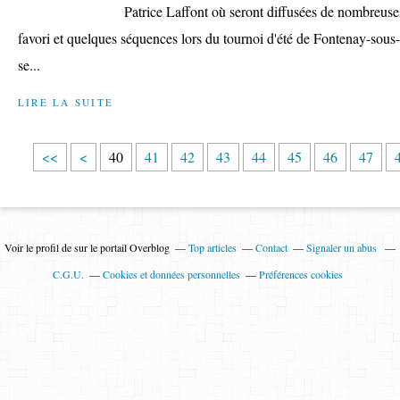
Patrice Laffont où seront diffusées de nombreuse
favori et quelques séquences lors du tournoi d'été de Fontenay-sous-
se...
LIRE LA SUITE
1
2
3
<<
<
40
41
42
43
44
45
46
47
0
0
0
Voir le profil de
sur le portail Overblog
Top articles
Contact
Signaler un abus
C.G.U.
Cookies et données personnelles
Préférences cookies