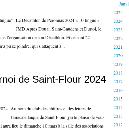
Janvi
2025
Le Décathlon de Péronnas 2024 « 10-tingue »
2024
JMD Après Douai, Saint-Gaudens et Durtol, le
2023
ans l’organisation de son Décathlon. Et ce sont 22
2022
a pu se joindre, qui s’attaquent à...
2021
2020
2019
2018
noi de Saint-Flour 2024
2017
2016
2015
2014
Au nom du club des chiffres et des lettres de
2013
l'amicale laïque de Saint-Flour, j'ai le plaisir de vous
2012
i aura lieu le dimanche 10 mars à la salle des associations