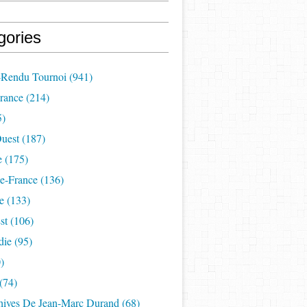
gories
Rendu Tournoi
(941)
France
(214)
5)
uest
(187)
e
(175)
e-France
(136)
e
(133)
st
(106)
die
(95)
)
(74)
hives De Jean-Marc Durand
(68)