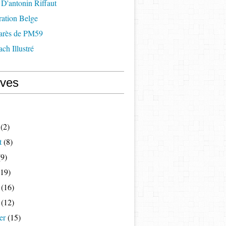
D'antonin Riffaut
ration Belge
arès de PM59
ch Illustré
ives
(2)
t
(8)
9)
19)
(16)
(12)
er
(15)