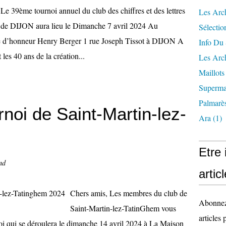
Le 39ème tournoi annuel du club des chiffres et des lettres
Les Arc
de DIJON aura lieu le Dimanche 7 avril 2024 Au
Sélectio
nneur Henry Berger 1 rue Joseph Tissot à DIJON A
Info Du 
les 40 ans de la création...
Les Arch
Maillots
Superma
Palmarè
noi de Saint-Martin-lez-
Ara
(1)
Etre
nd
artic
Chers amis, Les membres du club de
Abonnez-
Saint-Martin-lez-TatinGhem vous
articles 
noi qui se déroulera le dimanche 14 avril 2024 à La Maison