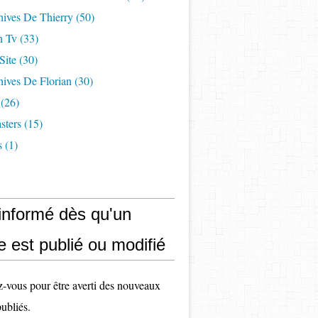
hives De Thierry
(50)
n Tv
(33)
Site
(30)
ives De Florian
(30)
(26)
sters
(15)
s
(1)
 informé dès qu'un
le est publié ou modifié
vous pour être averti des nouveaux
publiés.