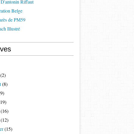
D'antonin Riffaut
ration Belge
arès de PM59
ch Illustré
ives
(2)
t
(8)
9)
19)
(16)
(12)
er
(15)