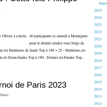
Janvi
.
2025
2024
2023
2022
40 participants ce samedi à Montégnée
2021
pour le dernier rendez-vous belge de
2020
te.txt Huitièmes de finale Top à 180 + 25 - Huitièmes.txt
2019
ts.txt Demi-finales Top à 180 - Demies.txt Finales Top...
2018
2017
2016
2015
noi de Paris 2023
2014
 Foury
2013
2012