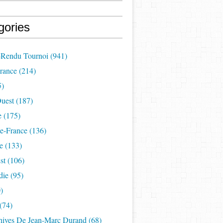
gories
Rendu Tournoi
(941)
France
(214)
5)
uest
(187)
e
(175)
e-France
(136)
e
(133)
st
(106)
die
(95)
)
(74)
hives De Jean-Marc Durand
(68)