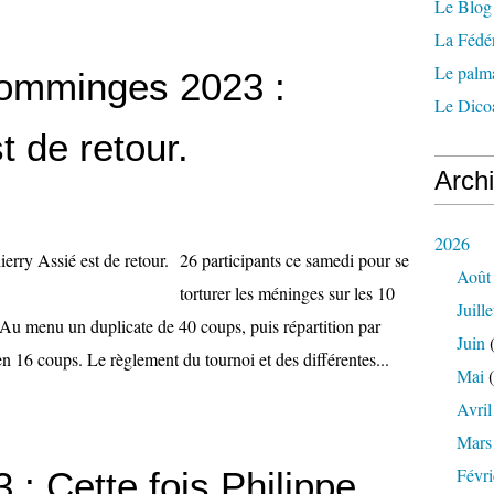
Le Blog 
La Fédé
Le palm
omminges 2023 :
Le Dicoa
t de retour.
Arch
2026
26 participants ce samedi pour se
Août
torturer les méninges sur les 10
Juille
 Au menu un duplicate de 40 coups, puis répartition par
Juin
(
en 16 coups. Le règlement du tournoi et des différentes...
Mai
(
Avril
Mars
Févri
: Cette fois Philippe