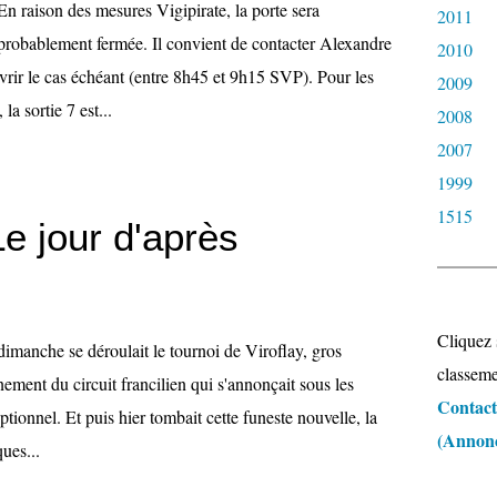
En raison des mesures Vigipirate, la porte sera
2011
probablement fermée. Il convient de contacter Alexandre
2010
r le cas échéant (entre 8h45 et 9h15 SVP). Pour les
2009
la sortie 7 est...
2008
2007
1999
1515
Le jour d'après
Cliquez 
dimanche se déroulait le tournoi de Viroflay, gros
classeme
ement du circuit francilien qui s'annonçait sous les
Contacte
tionnel. Et puis hier tombait cette funeste nouvelle, la
(Annonce
ues...