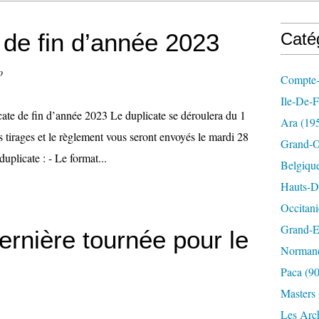
de fin d’année 2023
Caté
o
Compte-
Ile-De-
cate de fin d’année 2023 Le duplicate se déroulera du 1
Ara
(19
tirages et le règlement vous seront envoyés le mardi 28
Grand-O
uplicate : - Le format...
Belgiqu
Hauts-D
Occitani
Grand-E
dernière tournée pour le
Norman
Paca
(90
Masters
Les Arc