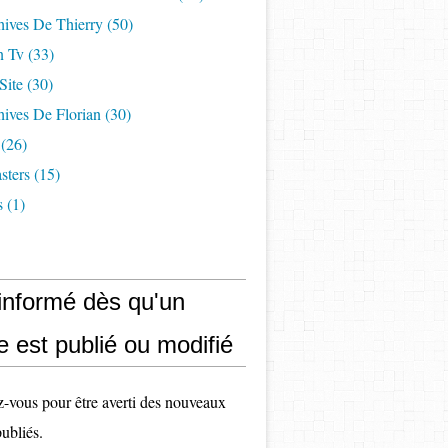
hives De Thierry
(50)
n Tv
(33)
Site
(30)
ives De Florian
(30)
(26)
sters
(15)
s
(1)
 informé dès qu'un
le est publié ou modifié
vous pour être averti des nouveaux
publiés.