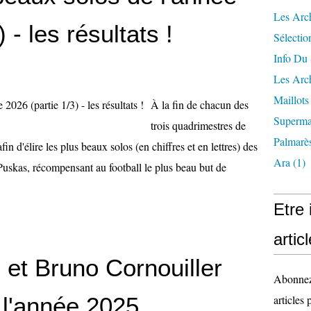
Les Arc
 - les résultats !
Sélectio
Info Du 
Les Arch
Maillots
À la fin de chacun des
Superma
trois quadrimestres de
Palmarè
in d'élire les plus beaux solos (en chiffres et en lettres) des
Ara
(1)
Puskas, récompensant au football le plus beau but de
Etre
artic
 et Bruno Cornouiller
Abonnez-
e l'année 2025
articles 