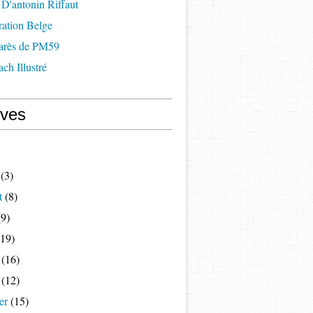
D'antonin Riffaut
ration Belge
arès de PM59
ch Illustré
ives
(3)
t
(8)
9)
19)
(16)
(12)
er
(15)