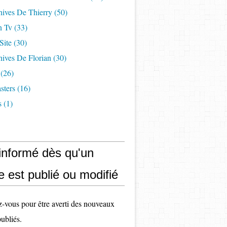
hives De Thierry
(50)
n Tv
(33)
Site
(30)
ives De Florian
(30)
(26)
sters
(16)
s
(1)
 informé dès qu'un
le est publié ou modifié
vous pour être averti des nouveaux
publiés.