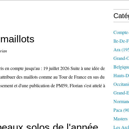
Caté
Compte-
 maillots
Ile-De-
Ara
(19
rian
Grand-O
Belgiqu
is en compte jusqu'au : 19 juillet 2026 Suite à une idée de
Hauts-D
d'attribuer des maillots comme au Tour de France en sus du
Occitani
assement et d'une publication de PM59, Florian s'est attelé à
Grand-E
Norman
Paca
(90
Masters
 beaux solos de l'année
Les Arc