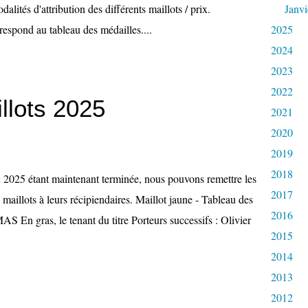
alités d'attribution des différents maillots / prix.
Janvi
ond au tableau des médailles....
2025
2024
2023
2022
llots 2025
2021
2020
2019
2018
 2025 étant maintenant terminée, nous pouvons remettre les
2017
s maillots à leurs récipiendaires. Maillot jaune - Tableau des
2016
En gras, le tenant du titre Porteurs successifs : Olivier
2015
2014
2013
2012