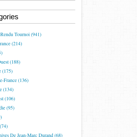
gories
Rendu Tournoi
(941)
France
(214)
5)
uest
(188)
e
(175)
e-France
(136)
e
(134)
st
(106)
die
(95)
)
(74)
hives De Jean-Marc Durand
(68)