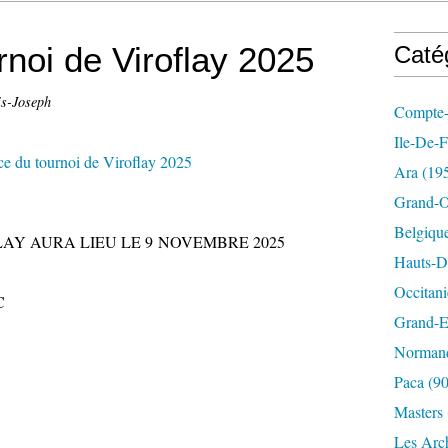
noi de Viroflay 2025
Caté
is-Joseph
Compte-
Ile-De-
Ara
(19
Grand-O
Belgiqu
AY AURA LIEU LE 9 NOVEMBRE 2025
Hauts-D
Occitani
C
Grand-E
S
Norman
Paca
(90
Masters
Les Arc