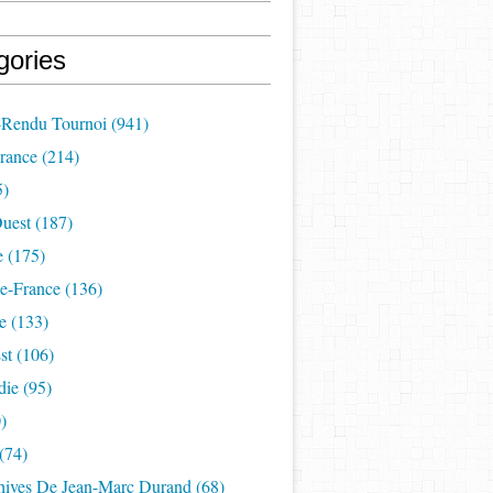
gories
Rendu Tournoi
(941)
France
(214)
5)
uest
(187)
e
(175)
e-France
(136)
e
(133)
st
(106)
die
(95)
)
(74)
hives De Jean-Marc Durand
(68)