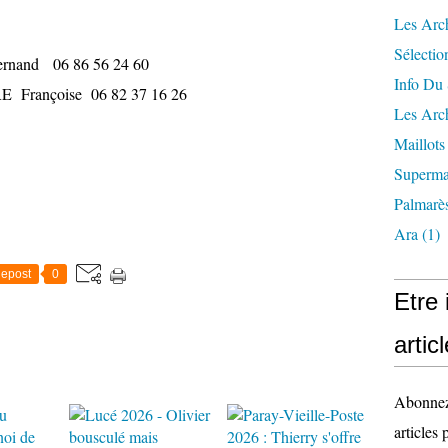
Les Arc
Sélectio
rnand 06 86 56 24 60
Info Du 
se 06 82 37 16 26
Les Arch
Maillots
Superma
Palmarè
Ara
(1)
epost
0
Etre
artic
Abonnez-
articles 