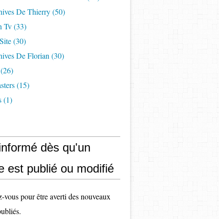
hives De Thierry
(50)
n Tv
(33)
Site
(30)
ives De Florian
(30)
(26)
sters
(15)
s
(1)
 informé dès qu'un
le est publié ou modifié
vous pour être averti des nouveaux
publiés.