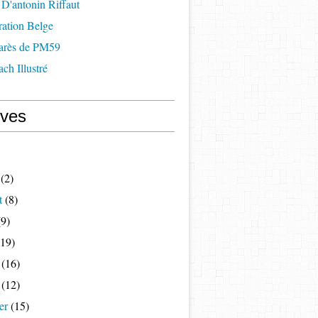
D'antonin Riffaut
ration Belge
arès de PM59
ch Illustré
ives
(2)
t
(8)
9)
19)
(16)
(12)
er
(15)